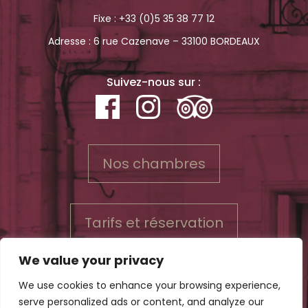
Fixe :
+33 (0)5 35 38 77 12
Adresse : 6 rue Cazenave – 33100 BORDEAUX
Suivez-nous sur :
Nos chambres
Tarifs et réservation
We value your privacy
We use cookies to enhance your browsing experience,
serve personalized ads or content, and analyze our
Contact
Mentions légales